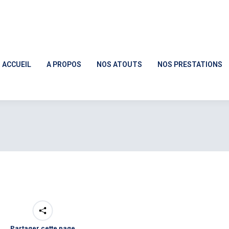
ACCUEIL
A PROPOS
NOS ATOUTS
NOS PRESTATIONS
ACCUEIL
A PROPOS
NOS ATOUTS
NOS PRESTATIONS
Partager cette page