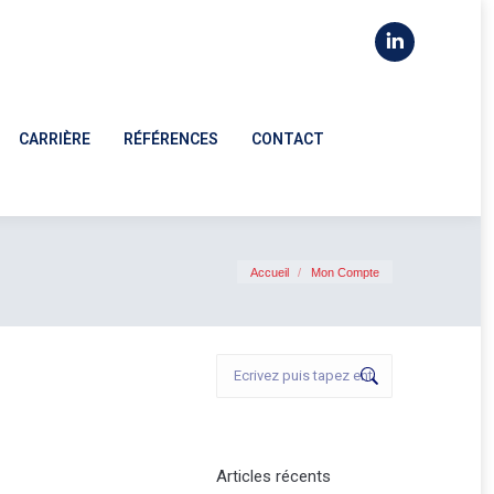
LinkedIn
CARRIÈRE
RÉFÉRENCES
CONTACT
page
CARRIÈRE
RÉFÉRENCES
CONTACT
opens
in
new
window
Vous êtes ici :
Accueil
Mon Compte
Recherche
:
Articles récents